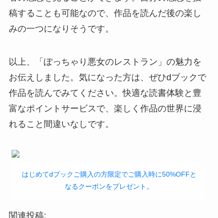
稿することも可能なので、作品を読んだ後の楽し
みの一つになりそうです。
以上、「ぽっちゃり悪女のレストラン」の魅力を
お伝えしました。気になった方は、ぜひdブックで
作品を読んでみてください。快適な読書体験と豊
富なポイントサービスで、楽しく作品の世界に浸
れること間違いなしです。
はじめてdブックご購入の方限定でご購入時に50%OFFと
なるクーポンをプレゼント。
関連投稿: