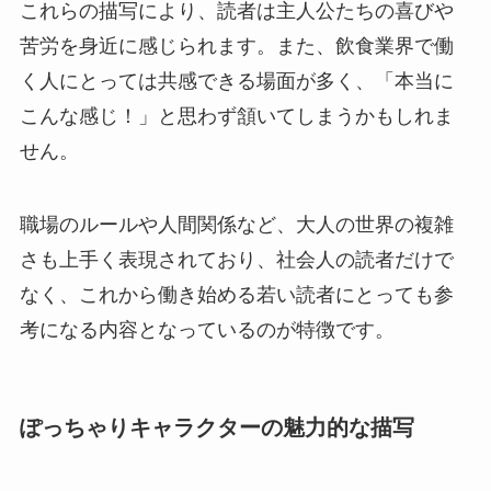
これらの描写により、読者は主人公たちの喜びや
苦労を身近に感じられます。また、飲食業界で働
く人にとっては共感できる場面が多く、「本当に
こんな感じ！」と思わず頷いてしまうかもしれま
せん。
職場のルールや人間関係など、大人の世界の複雑
さも上手く表現されており、社会人の読者だけで
なく、これから働き始める若い読者にとっても参
考になる内容となっているのが特徴です。
ぽっちゃりキャラクターの魅力的な描写