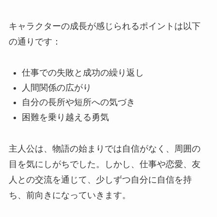
キャラクターの成長が感じられるポイントは以下
の通りです：
仕事での失敗と成功の繰り返し
人間関係の広がり
自分の長所や短所への気づき
困難を乗り越える勇気
主人公は、物語の始まりでは自信がなく、周囲の
目を気にしがちでした。しかし、仕事や恋愛、友
人との交流を通じて、少しずつ自分に自信を持
ち、前向きになっていきます。