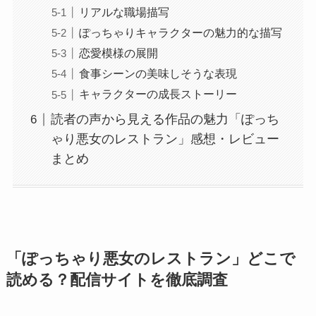
リアルな職場描写
ぽっちゃりキャラクターの魅力的な描写
恋愛模様の展開
食事シーンの美味しそうな表現
キャラクターの成長ストーリー
読者の声から見える作品の魅力「ぽっち
ゃり悪女のレストラン」感想・レビュー
まとめ
「ぽっちゃり悪女のレストラン」どこで
読める？配信サイトを徹底調査