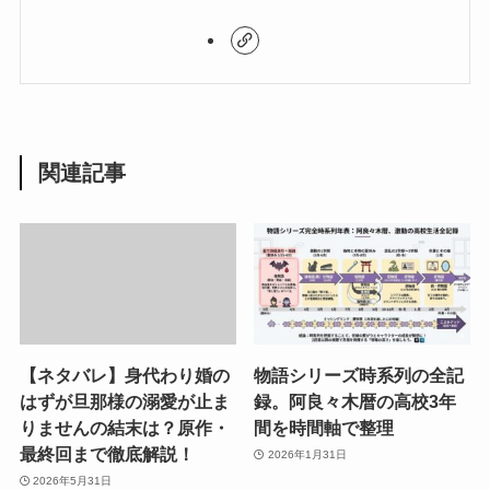
関連記事
【ネタバレ】身代わり婚の
物語シリーズ時系列の全記
はずが旦那様の溺愛が止ま
録。阿良々木暦の高校3年
りませんの結末は？原作・
間を時間軸で整理
最終回まで徹底解説！
2026年1月31日
2026年5月31日