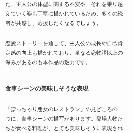
た、主人公の体型に関する不安や、それを乗り越
えていく姿も丁寧に描かれているため、多くの読
者が共感し、応援したくなるでしょう。
恋愛ストーリーを通じて、主人公の成長や自己肯
定感の向上も描かれており、単なる恋物語以上の
深みがあるのも本作品の魅力です。
食事シーンの美味しそうな表現
「ぽっちゃり悪女のレストラン」の見どころの一
つに、食事シーンの描写があります。登場人物た
ちが食べる料理が、とても美味しそうに表現され