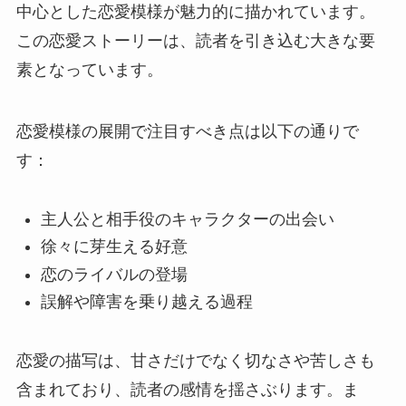
中心とした恋愛模様が魅力的に描かれています。
この恋愛ストーリーは、読者を引き込む大きな要
素となっています。
恋愛模様の展開で注目すべき点は以下の通りで
す：
主人公と相手役のキャラクターの出会い
徐々に芽生える好意
恋のライバルの登場
誤解や障害を乗り越える過程
恋愛の描写は、甘さだけでなく切なさや苦しさも
含まれており、読者の感情を揺さぶります。ま