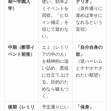
期〜学園入
使い、効率よ
ナリオ」
学）
くイベントを
（原作通りに
回収。「ヒロ
進めば幸せに
イン補正」を
なれるという
信じて疑わな
盲信）
い。
中期（断罪イ
エミ（レミリ
「自分自身の
ベント前後）
アの中の人）
欲」
を精神的に追
（逆ハーレム
い詰め、悪役
とチヤホヤさ
に仕立て上げ
れたい願望）
る。目的のた
めなら嘘もつ
く。
後期（レミリ
予定通りにい
「保身」