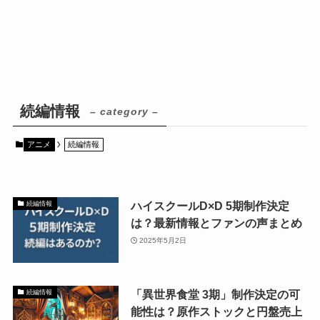
続編情報
– category –
アニメ
続編情報
ハイスクールD×D 5期制作決定
続編情報
は？最新情報とファンの声まとめ
2025年5月2日
「異世界食堂 3期」制作決定の可
続編情報
能性は？原作ストックと円盤売上