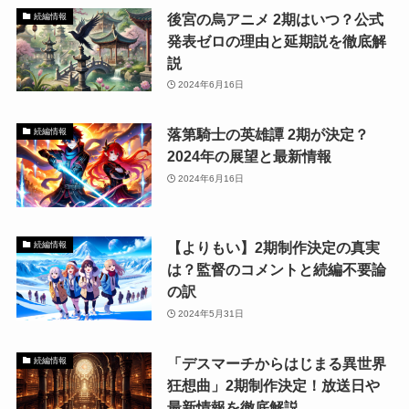
後宮の烏アニメ 2期はいつ？公式
続編情報
発表ゼロの理由と延期説を徹底解
説
2024年6月16日
落第騎士の英雄譚 2期が決定？
続編情報
2024年の展望と最新情報
2024年6月16日
【よりもい】2期制作決定の真実
続編情報
は？監督のコメントと続編不要論
の訳
2024年5月31日
「デスマーチからはじまる異世界
続編情報
狂想曲」2期制作決定！放送日や
最新情報を徹底解説