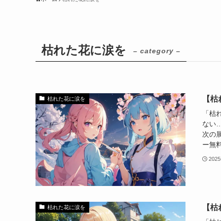
枯れた花に涙を
– category –
【枯
枯れた花に涙を
「枯
ない
次の
ー無料
202
【枯
枯れた花に涙を