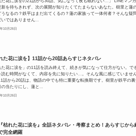
た花に涙をの21話から30話、気になって夜も眠れない…」 LINEマン
更新を待ちきれず、次の展開が知りたくてたまらないあなた。樹里と蓮
どうなるの？鉄平はまだ出てくるの？蓮の家族って一体何者？そんな疑
いではありません...
5年10月26日
れた花に涙を】11話から20話あらすじネタバレ
れた花に涙を」の11話を読み終えて、続きが気になって仕方がない。で
を読む時間がなくて、内容を先に知りたい…。そんな風に感じていませ
 11話から20話は、物語の中でも特に重要な転換期です。樹里が鉄平の裏
の当たりにし、蓮と...
5年10月26日
『枯れた花に涙を』全話ネタバレ・考察まとめ！あらすじから
で完全網羅