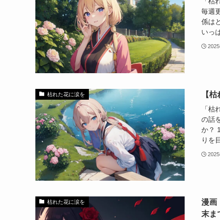
「枯れ
毎週
係は
いっぱ
202
【枯
枯れた花に涙を
「枯
の話
か？
りを目
202
漫画
枯れた花に涙を
末ま