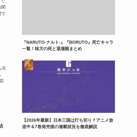
ガで
の関
問で
『NARUTO-ナルト-』『BORUTO』死亡キャラ
一覧！味方の死と退場順まとめ
も次
ん
切
【2026年最新】日本三国は打ち切り？アニメ放
結
送中＆7巻発売後の連載状況を徹底解説