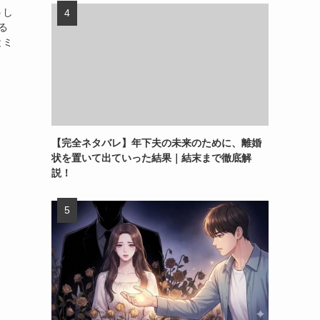
うし
る
とミ
【完全ネタバレ】年下夫の未来のために、離婚
状を置いて出ていった結果｜結末まで徹底解
説！