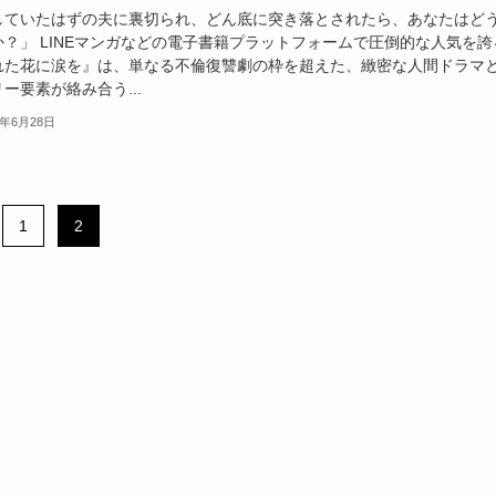
していたはずの夫に裏切られ、どん底に突き落とされたら、あなたはど
か？」 LINEマンガなどの電子書籍プラットフォームで圧倒的な人気を誇
れた花に涙を』は、単なる不倫復讐劇の枠を超えた、緻密な人間ドラマ
ー要素が絡み合う...
5年6月28日
1
2