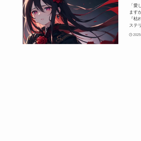
「愛
ます
『枯
ステリ
202