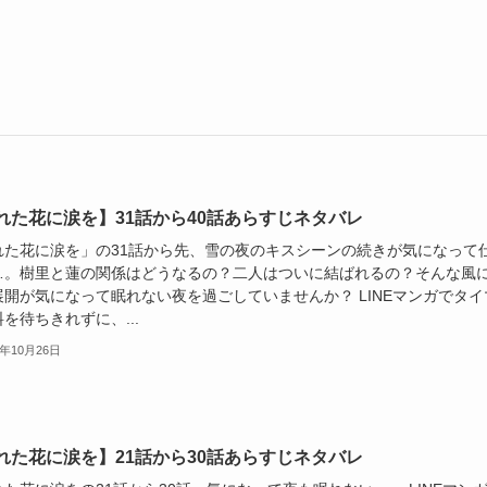
れた花に涙を】31話から40話あらすじネタバレ
れた花に涙を」の31話から先、雪の夜のキスシーンの続きが気になって
…。樹里と蓮の関係はどうなるの？二人はついに結ばれるの？そんな風
展開が気になって眠れない夜を過ごしていませんか？ LINEマンガでタイ
を待ちきれずに、...
5年10月26日
れた花に涙を】21話から30話あらすじネタバレ