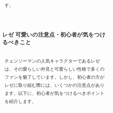
す。
レゼ 可愛いの注意点・初心者が気をつけ
るべきこと
チェンソーマンの人気キャラクターであるレゼ
は、その愛らしい外見と可愛らしい性格で多くの
ファンを魅了しています。しかし、初心者の方が
レゼに取り組む際には、いくつかの注意点があり
ます。以下に、初心者が気をつけるべきポイント
を紹介します。