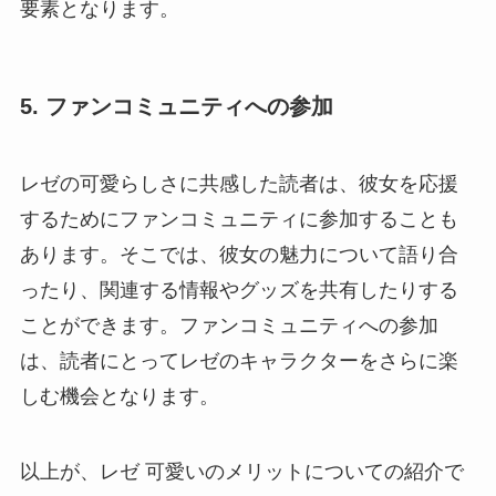
要素となります。
5. ファンコミュニティへの参加
レゼの可愛らしさに共感した読者は、彼女を応援
するためにファンコミュニティに参加することも
あります。そこでは、彼女の魅力について語り合
ったり、関連する情報やグッズを共有したりする
ことができます。ファンコミュニティへの参加
は、読者にとってレゼのキャラクターをさらに楽
しむ機会となります。
以上が、レゼ 可愛いのメリットについての紹介で