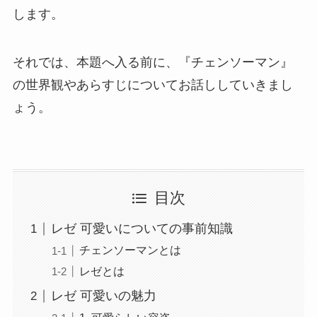
します。
それでは、本題へ入る前に、『チェンソーマン』
の世界観やあらすじについてお話ししていきまし
ょう。
目次
レゼ 可愛いについての事前知識
チェンソーマンとは
レゼとは
レゼ 可愛いの魅力