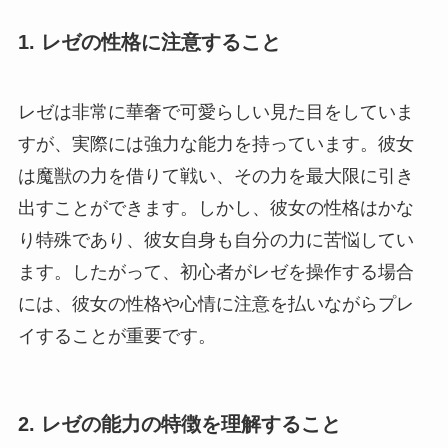
1. レゼの性格に注意すること
レゼは非常に華奢で可愛らしい見た目をしていま
すが、実際には強力な能力を持っています。彼女
は魔獣の力を借りて戦い、その力を最大限に引き
出すことができます。しかし、彼女の性格はかな
り特殊であり、彼女自身も自分の力に苦悩してい
ます。したがって、初心者がレゼを操作する場合
には、彼女の性格や心情に注意を払いながらプレ
イすることが重要です。
2. レゼの能力の特徴を理解すること