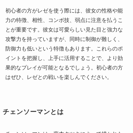
初心者の方がレゼを使う際には、彼女の性格や能
力の特徴、相性、コンボ技、弱点に注意を払うこ
とが重要です。彼女は可愛らしい見た目と強力な
攻撃力を持っていますが、同時に制御が難しく、
防御力も低いという特徴もあります。これらのポ
イントを把握し、上手に活用することで、より効
果的なプレイが可能となるでしょう。初心者の方
はぜひ、レゼとの戦いを楽しんでください。
チェンソーマンとは