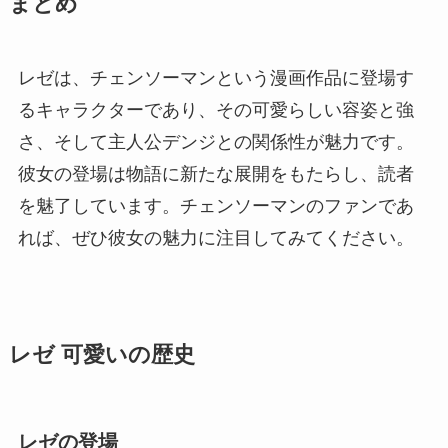
まとめ
レゼは、チェンソーマンという漫画作品に登場す
るキャラクターであり、その可愛らしい容姿と強
さ、そして主人公デンジとの関係性が魅力です。
彼女の登場は物語に新たな展開をもたらし、読者
を魅了しています。チェンソーマンのファンであ
れば、ぜひ彼女の魅力に注目してみてください。
レゼ 可愛いの歴史
レゼの登場