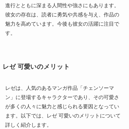
進行とともに深まる人間性や強さにもあります。
彼女の存在は、読者に勇気や共感を与え、作品の
魅力を高めています。今後も彼女の活躍に注目で
す。
レゼ 可愛いのメリット
レゼは、人気のあるマンガ作品「チェンソーマ
ン」に登場するキャラクターであり、その可愛さ
が多くの人々に魅力と感じられる要因となってい
ます。以下では、レゼ 可愛いのメリットについて
詳しく紹介します。