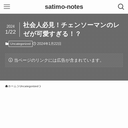
satimo-notes
社会人必見！チェンソーマンのレ
2024
1/22
ゼが可愛すぎる！？
2024年1月22日
Uncategorized
当ページのリンクには広告が含まれています。
ホーム
Uncategorized