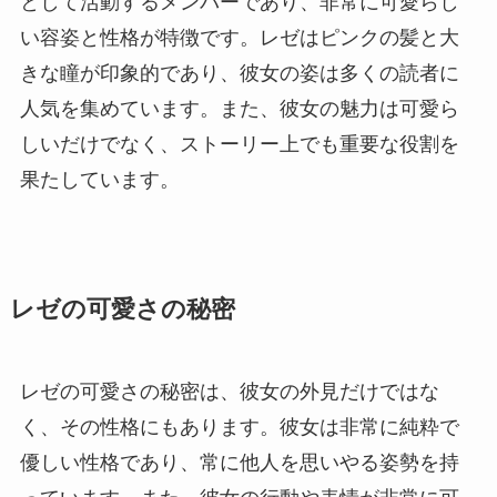
として活動するメンバーであり、非常に可愛らし
い容姿と性格が特徴です。レゼはピンクの髪と大
きな瞳が印象的であり、彼女の姿は多くの読者に
人気を集めています。また、彼女の魅力は可愛ら
しいだけでなく、ストーリー上でも重要な役割を
果たしています。
レゼの可愛さの秘密
レゼの可愛さの秘密は、彼女の外見だけではな
く、その性格にもあります。彼女は非常に純粋で
優しい性格であり、常に他人を思いやる姿勢を持