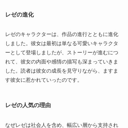
レゼの進化
レゼのキャラクターは、作品の進行とともに進化
しました。彼女は最初は単なる可愛いキャラクタ
ーとして登場しましたが、ストーリーが進むにつ
れて、彼女の内面や感情の描写も深まっていきま
した。読者は彼女の成長を見守りながら、ますま
す彼女に惹かれていったのです。
レゼの人気の理由
なぜレゼは社会人を含め、幅広い層から支持され