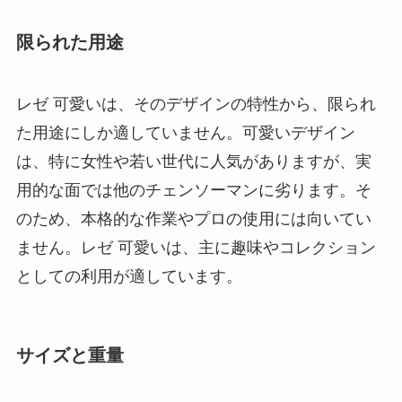
限られた用途
レゼ 可愛いは、そのデザインの特性から、限られ
た用途にしか適していません。可愛いデザイン
は、特に女性や若い世代に人気がありますが、実
用的な面では他のチェンソーマンに劣ります。そ
のため、本格的な作業やプロの使用には向いてい
ません。レゼ 可愛いは、主に趣味やコレクション
としての利用が適しています。
サイズと重量