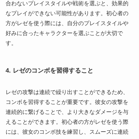
合わないプレイスタイルや戦術を選ぶと、効果的
なプレイができない可能性があります。初心者の
方がレゼを使う際には、自分のプレイスタイルや
好みに合ったキャラクターを選ぶことが大切で
す。
4. レゼのコンボを習得すること
レゼの攻撃は連続で繰り出すことができるため、
コンボを習得することが重要です。彼女の攻撃を
連続的に繋げることで、より大きなダメージを与
えることができます。初心者の方がレゼを使う際
には、彼女のコンボ技を練習し、スムーズに連続