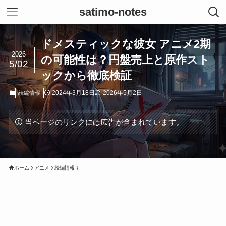
satimo-notes
ドメスティックな彼女 アニメ2期
2026
の可能性は？円盤売上と原作スト
5/02
ックから徹底検証
2024年3月18日
2026年5月2日
続編情報
当ページのリンクには広告が含まれています。
ホーム
アニメ
続編情報