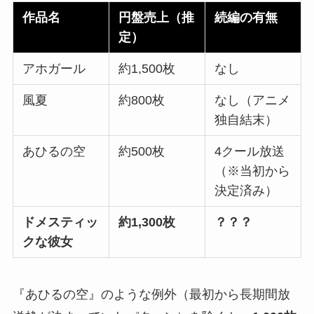
作品名
円盤売上（推
続編の有無
定）
アホガール
約1,500枚
なし
風夏
約800枚
なし（アニメ
独自結末）
あひるの空
約500枚
4クール放送
（※当初から
決定済み）
ドメスティッ
約1,300枚
？？？
クな彼女
『あひるの空』のような例外（最初から長期間放