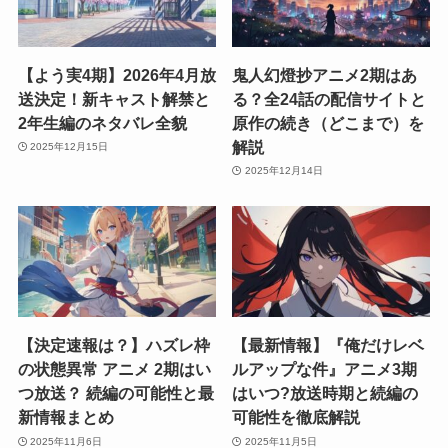
【よう実4期】2026年4月放
鬼人幻燈抄アニメ2期はあ
送決定！新キャスト解禁と
る？全24話の配信サイトと
2年生編のネタバレ全貌
原作の続き（どこまで）を
解説
2025年12月15日
2025年12月14日
【決定速報は？】ハズレ枠
【最新情報】『俺だけレベ
の状態異常 アニメ 2期はい
ルアップな件』アニメ3期
つ放送？ 続編の可能性と最
はいつ?放送時期と続編の
新情報まとめ
可能性を徹底解説
2025年11月6日
2025年11月5日