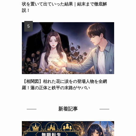
状を置いて出ていった結果｜結末まで徹底解
説！
【相関図】枯れた花に涙をの登場人物を全網
羅！蓮の正体と鉄平の末路がヤバい
新着記事