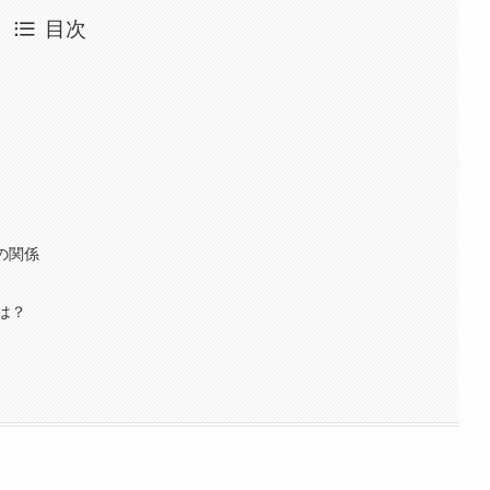
目次
の関係
は？