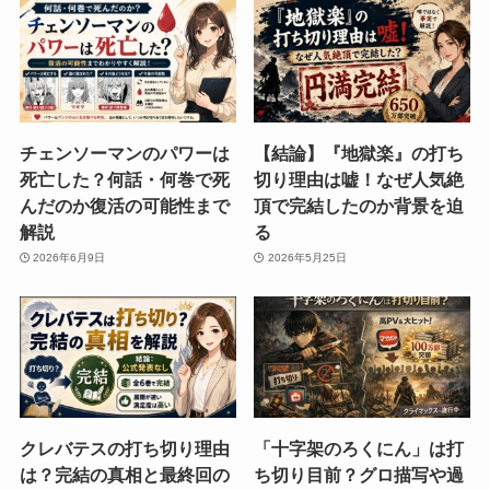
チェンソーマンのパワーは
【結論】『地獄楽』の打ち
死亡した？何話・何巻で死
切り理由は嘘！なぜ人気絶
んだのか復活の可能性まで
頂で完結したのか背景を迫
解説
る
2026年6月9日
2026年5月25日
クレバテスの打ち切り理由
「十字架のろくにん」は打
は？完結の真相と最終回の
ち切り目前？グロ描写や過