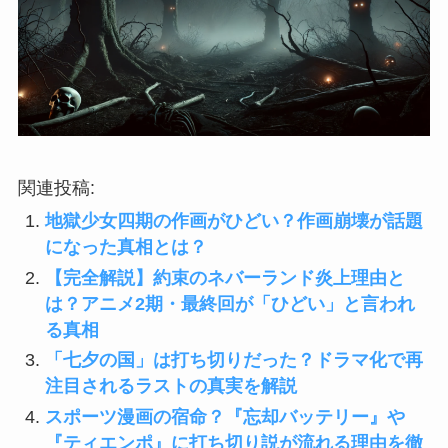
関連投稿:
地獄少女四期の作画がひどい？作画崩壊が話題
になった真相とは？
【完全解説】約束のネバーランド炎上理由と
は？アニメ2期・最終回が「ひどい」と言われ
る真相
「七夕の国」は打ち切りだった？ドラマ化で再
注目されるラストの真実を解説
スポーツ漫画の宿命？『忘却バッテリー』や
『ティエンポ』に打ち切り説が流れる理由を徹