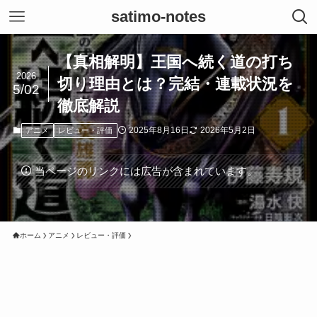
satimo-notes
【真相解明】王国へ続く道の打ち
2026
切り理由とは？完結・連載状況を
5/02
徹底解説
2025年8月16日
2026年5月2日
アニメ
レビュー・評価
当ページのリンクには広告が含まれています。
ホーム
アニメ
レビュー・評価