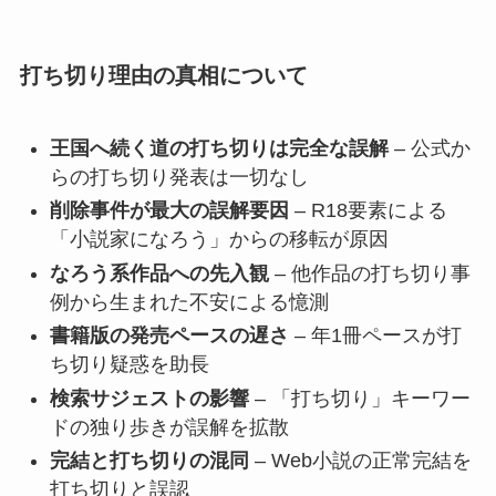
打ち切り理由の真相について
王国へ続く道の打ち切りは完全な誤解
– 公式か
らの打ち切り発表は一切なし
削除事件が最大の誤解要因
– R18要素による
「小説家になろう」からの移転が原因
なろう系作品への先入観
– 他作品の打ち切り事
例から生まれた不安による憶測
書籍版の発売ペースの遅さ
– 年1冊ペースが打
ち切り疑惑を助長
検索サジェストの影響
– 「打ち切り」キーワー
ドの独り歩きが誤解を拡散
完結と打ち切りの混同
– Web小説の正常完結を
打ち切りと誤認