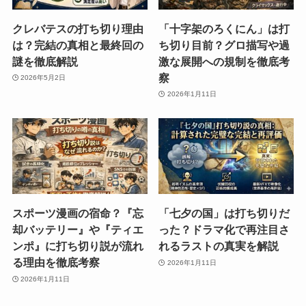
クレバテスの打ち切り理由
「十字架のろくにん」は打
は？完結の真相と最終回の
ち切り目前？グロ描写や過
謎を徹底解説
激な展開への規制を徹底考
察
2026年5月2日
2026年1月11日
スポーツ漫画の宿命？『忘
「七夕の国」は打ち切りだ
却バッテリー』や『ティエ
った？ドラマ化で再注目さ
ンポ』に打ち切り説が流れ
れるラストの真実を解説
る理由を徹底考察
2026年1月11日
2026年1月11日