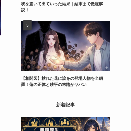
状を置いて出ていった結果｜結末まで徹底解
説！
ま
【相関図】枯れた花に涙をの登場人物を全網
羅！蓮の正体と鉄平の末路がヤバい
多
新着記事