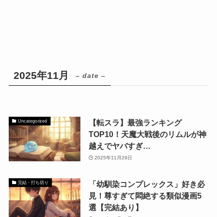
2025年11月
– date –
【転スラ】最強ランキング
Uncategorized
TOP10！天魔大戦後のリムルが神
越えでヤバすぎ…
2025年11月29日
「幼馴染コンプレックス」好き必
完結・打ち切り
見！尊すぎて悶絶する類似漫画5
選【完結あり】