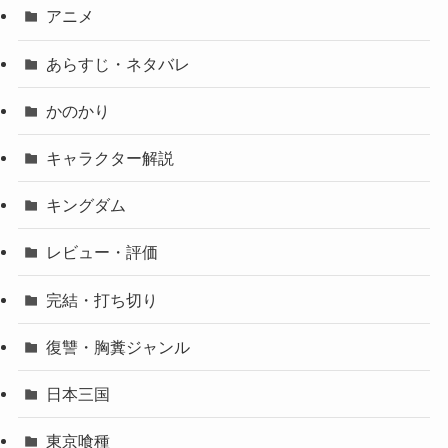
アニメ
あらすじ・ネタバレ
かのかり
キャラクター解説
キングダム
レビュー・評価
完結・打ち切り
復讐・胸糞ジャンル
日本三国
東京喰種