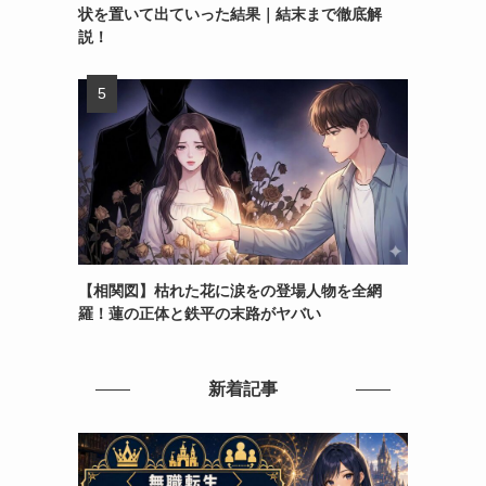
状を置いて出ていった結果｜結末まで徹底解
説！
【相関図】枯れた花に涙をの登場人物を全網
羅！蓮の正体と鉄平の末路がヤバい
新着記事