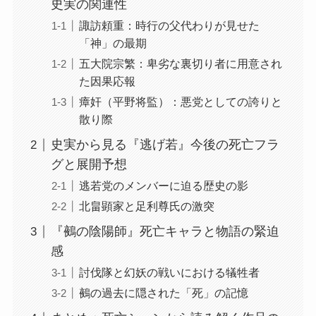
史実の関連性
諏訪頼重：時行の父代わりが見せた
「神」の最期
五大院宗繁：卑劣な裏切り者に用意され
た因果応報
瘴奸（平野将監）：悪党としての誇りと
散り際
史実から見る『逃げ若』今後の死亡フラ
グと展開予想
逃若党のメンバーに迫る歴史の影
北畠顕家と足利尊氏の激突
『鵺の陰陽師』死亡キャラと物語の緊迫
感
討伐隊と幻妖の戦いにおける犠牲者
鵺の過去に隠された「死」の記憶