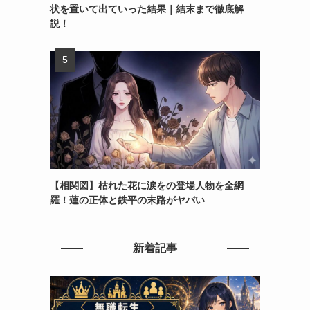
状を置いて出ていった結果｜結末まで徹底解
説！
【相関図】枯れた花に涙をの登場人物を全網
羅！蓮の正体と鉄平の末路がヤバい
新着記事